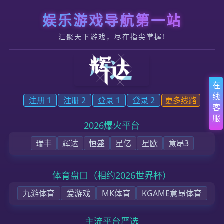
跳转到内容
天美3注册登录地址
首页
关于公司
集团业务
业务范围
联系方式
社区