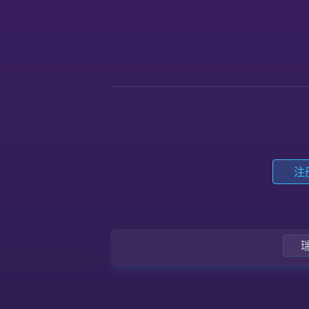
跳转到内容
申请创建安信15账号
首页
关于公司
集团业务
业务范围
联系方式
社区