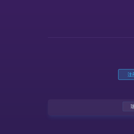
跳转到内容
摩天3会员注册系统入口
首页
关于公司
集团业务
业务范围
联系方式
社区