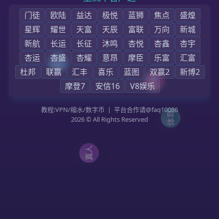
首页
关于公司
集团业务
业务范围
联系方式
社区