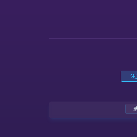
跳转到内容
恒行会员注册系统入口
首页
关于公司
集团业务
业务范围
联系方式
社区