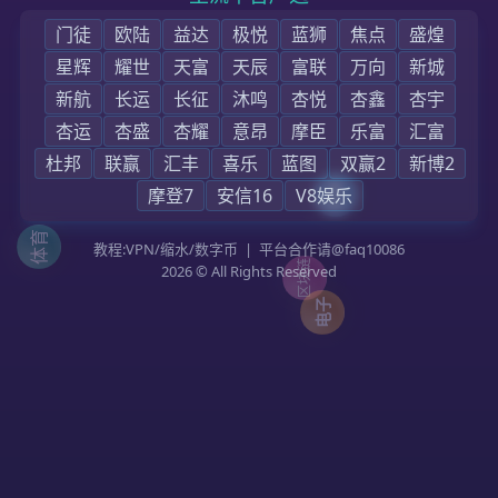
首页
关于公司
集团业务
业务范围
联系方式
社区