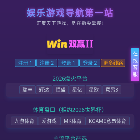
跳转到内容
注册申请双赢账号
首页
关于公司
集团业务
业务范围
联系方式
社区